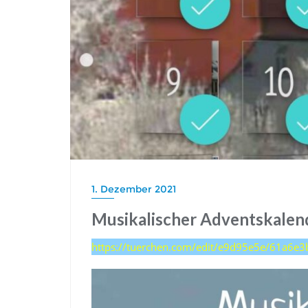
1. Dezember 2021
Musikalischer Adventskalen
https://tuerchen.com/edit/e9d95e5e/61a6e