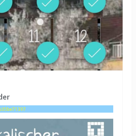
der
3b35be71397