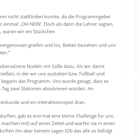
mm nicht stattfinden konnte, da die Programmgeber
t einmal: ,OH NEIN’. Doch als dann die Lehrer sagten,
, waren wir ein Stückchen
mmergenossen greifen und los, Betten beziehen und uns
ten.“
ht übersalzene Nudeln mit Soße dazu. Als wir damit
enießen, in der wir uns austoben bzw. Fußball und
ch begann das Programm. Uns wurde gesagt, dass es
m Tag zwei Stationen absolvieren würden. An
nkunde und ein Interaktionsspiel dran.
rften, gab es erst mal eine kleine Challenge für uns:
machten mit) auf einen Zettel und warfen sie in einen
rften ihn aber keinem sagen (Ob das alle so befolgt