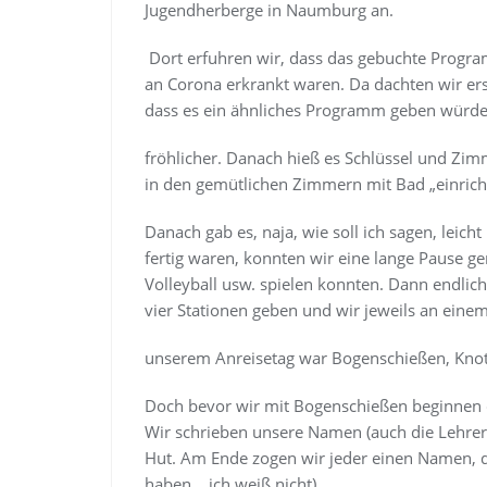
Jugendherberge in Naumburg an.
Dort erfuhren wir, dass das gebuchte Progra
an Corona erkrankt waren. Da dachten wir ers
dass es ein ähnliches Programm geben würde
fröhlicher. Danach hieß es Schlüssel und Zi
in den gemütlichen Zimmern mit Bad „einrich
Danach gab es, naja, wie soll ich sagen, leic
fertig waren, konnten wir eine lange Pause g
Volleyball usw. spielen konnten. Dann endli
vier Stationen geben und wir jeweils an eine
unserem Anreisetag war Bogenschießen, Knote
Doch bevor wir mit Bogenschießen beginnen du
Wir schrieben unsere Namen (auch die Lehrer 
Hut. Am Ende zogen wir jeder einen Namen, du
haben… ich weiß nicht).